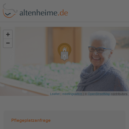
?>
+
−
Leaflet
|
meetingswitch
| ©
OpenStreetMap
contributors
Pflegeplatzanfrage