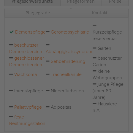
Pflegeschwerpunkte
Pflegeformen
Preise
Pflegegrade
Kontakt
Demenzpflege
Gerontopsychiatrie
Kurzzeitpflege
reservierbar
beschützter
Garten
Demenzbereich
Abhängigkeitssyndrom
geschlossener
beschützter
Sehbehinderung
Demenzbereich
Garten
kleine
Wachkoma
Trachealkanüle
Wohngruppen
junge Pflege
Intensivpflege
Niederflurbetten
(unter 60
Jahre)
Haustiere
Palliativpflege
Adipositas
n.A.
feste
Beatmungsstation