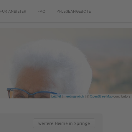
FÜR ANBIETER
FAQ
PFLEGEANGEBOTE
Leaflet
|
meetingswitch
| ©
OpenStreetMap
contributors
weitere Heime in Springe