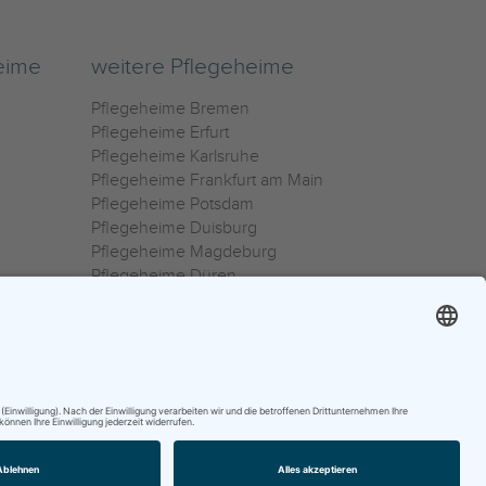
eime
weitere Pflegeheime
Pflegeheime Bremen
Pflegeheime Erfurt
Pflegeheime Karlsruhe
Pflegeheime Frankfurt am Main
Pflegeheime Potsdam
Pflegeheime Duisburg
Pflegeheime Magdeburg
Pflegeheime Düren
Pflegeheime Ulm
Pflegeheime Osnabrück
0800 800 666 0