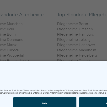
tandorte Altenheime
Top-Standorte Pflegeh
eime München
Pflegeheime Berlin
ime Köln
Pflegeheime Dresden
eime Bonn
Pflegeheime Hamburg
eime Dortmund
Pflegeheime Leipzig
eime Mainz
Pflegeheime Hannover
eime Lübeck
Pflegeheime Mannheim
ime Wuppertal
Pflegeheime Heidelberg
eime Braunschweig
Pflegeheime Cottbus
eime Oldenburg
Pflegeheime Göttingen
ime Heilbronn
Pflegeheime Kassel
ungsbedingungen
|
Impressum