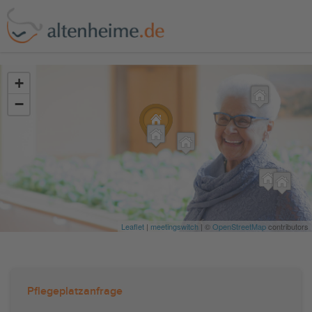
?>
+
−
Leaflet
|
meetingswitch
| ©
OpenStreetMap
contributors
Pflegeplatzanfrage