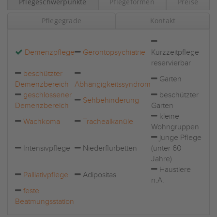
Pflegeschwerpunkte
Pflegeformen
Preise
Pflegegrade
Kontakt
Demenzpflege
Gerontopsychiatrie
Kurzzeitpflege
reservierbar
beschützter
Garten
Demenzbereich
Abhängigkeitssyndrom
geschlossener
beschützter
Sehbehinderung
Demenzbereich
Garten
kleine
Wachkoma
Trachealkanüle
Wohngruppen
junge Pflege
Intensivpflege
Niederflurbetten
(unter 60
Jahre)
Haustiere
Palliativpflege
Adipositas
n.A.
feste
Beatmungsstation