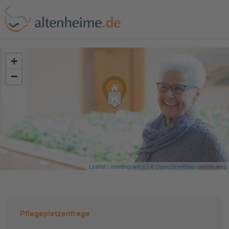
?>
+
−
Leaflet
|
meetingswitch
| ©
OpenStreetMap
contributors
Pflegeplatzanfrage