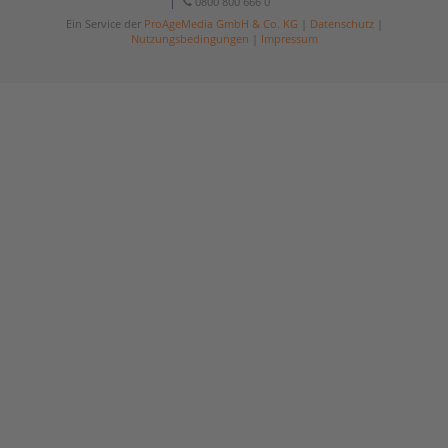
0800 800 666 0
Ein Service der
ProAgeMedia GmbH & Co. KG
|
Datenschutz
|
Nutzungsbedingungen
|
Impressum