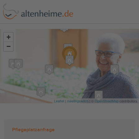
?>
+
−
Leaflet
|
meetingswitch
| ©
OpenStreetMap
contributors
Pflegeplatzanfrage