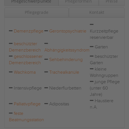
Pflegeschwerpunkte
Pflegeformen
Preise
Pflegegrade
Kontakt
Demenzpflege
Gerontopsychiatrie
Kurzzeitpflege
reservierbar
beschützter
Garten
Demenzbereich
Abhängigkeitssyndrom
geschlossener
beschützter
Sehbehinderung
Demenzbereich
Garten
kleine
Wachkoma
Trachealkanüle
Wohngruppen
junge Pflege
Intensivpflege
Niederflurbetten
(unter 60
Jahre)
Haustiere
Palliativpflege
Adipositas
n.A.
feste
Beatmungsstation