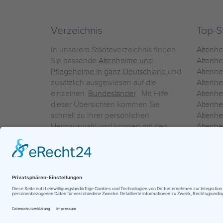
Verzeichnis
Top-S
In unserem Städteverzeichnis finden
Altenh
Sie passende
Altenheime und
Altenhe
Pflegeheime in ganz Deutschland
und
Altenh
zusätzlich ausgewiesen auf die
Altenh
einzelnen
Bundesländer
. Mit Hilfe
Altenh
dieser Übersichten kommen Sie
Altenh
schnell zu Ihrer persönlichen
Altenhe
Heimauswahl und können mit den
Altenh
Detailinformationen über die
Altenh
einzelnen Häuser Leistungsvergleiche
Altenhe
vornehmen.
Ein Service der
ProAgeMedia GmbH & Co. KG
|
Datenschutz
|
Nutz