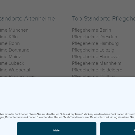
tandorte Altenheime
Top-Standorte Pflegeh
eime München
Pflegeheime Berlin
ime Köln
Pflegeheime Dresden
eime Bonn
Pflegeheime Hamburg
eime Dortmund
Pflegeheime Leipzig
eime Mainz
Pflegeheime Hannover
eime Lübeck
Pflegeheime Mannheim
ime Wuppertal
Pflegeheime Heidelberg
eime Braunschweig
Pflegeheime Cottbus
eime Oldenburg
Pflegeheime Göttingen
ime Heilbronn
Pflegeheime Kassel
ungsbedingungen
|
Impressum