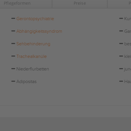
Pflegeformen
Preise
P
Gerontopsychiatrie
Kur
Abhängigkeitssyndrom
Gar
Sehbehinderung
bes
Trachealkanüle
kle
Niederflurbetten
jun
Adipositas
Hau