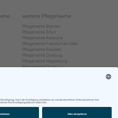
eime
weitere Pflegeheime
Pflegeheime Bremen
Pflegeheime Erfurt
Pflegeheime Karlsruhe
Pflegeheime Frankfurt am Main
Pflegeheime Potsdam
Pflegeheime Duisburg
Pflegeheime Magdeburg
Pflegeheime Düren
Pflegeheime Ulm
Pflegeheime Osnabrück
0800 800 666 0