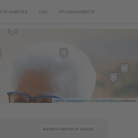
FÜR ANBIETER
FAQ
PFLEGEANGEBOTE
Leaflet
|
meetingswitch
| ©
OpenStreetMap
contributors
weitere Heime in Kassel