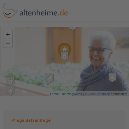
?>
+
−
Leaflet
|
meetingswitch
| ©
OpenStreetMap
contributors
Pflegeplatzanfrage