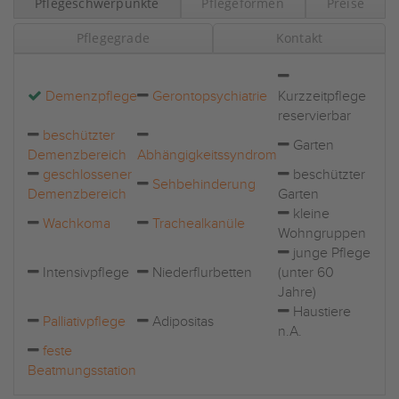
Pflegeschwerpunkte
Pflegeformen
Preise
Pflegegrade
Kontakt
Demenzpflege
Gerontopsychiatrie
Kurzzeitpflege
reservierbar
beschützter
Garten
Demenzbereich
Abhängigkeitssyndrom
geschlossener
beschützter
Sehbehinderung
Demenzbereich
Garten
kleine
Wachkoma
Trachealkanüle
Wohngruppen
junge Pflege
Intensivpflege
Niederflurbetten
(unter 60
Jahre)
Haustiere
Palliativpflege
Adipositas
n.A.
feste
Beatmungsstation