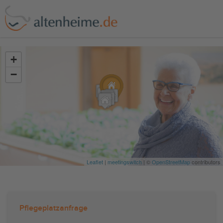
?>
+
−
Leaflet
|
meetingswitch
| ©
OpenStreetMap
contributors
Pflegeplatzanfrage