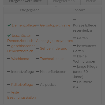
Pflegeschwerpunkte
Pflegeformen
Preise
Pflegegrade
Kontakt
Demenzpflege
Gerontopsychiatrie
Kurzzeitpflege
reservierbar
beschützter
Garten
Demenzbereich
Abhängigkeitssyndrom
geschlossener
beschützter
Sehbehinderung
Demenzbereich
Garten
kleine
Wachkoma
Trachealkanüle
Wohngruppen
junge Pflege
Intensivpflege
Niederflurbetten
(unter 60
Jahre)
Haustiere
Palliativpflege
Adipositas
n.A.
feste
Beatmungsstation