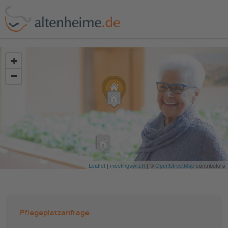
?>
+
−
Leaflet
|
meetingswitch
| ©
OpenStreetMap
contributors
Pflegeplatzanfrage