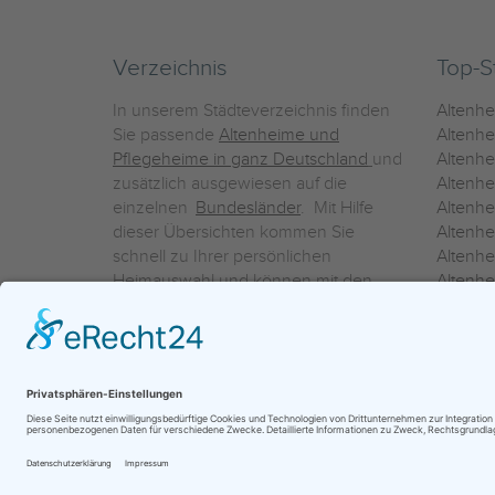
Verzeichnis
Top-S
In unserem Städteverzeichnis finden
Altenh
Sie passende
Altenheime und
Altenhe
Pflegeheime in ganz Deutschland
und
Altenh
zusätzlich ausgewiesen auf die
Altenh
einzelnen
Bundesländer
. Mit Hilfe
Altenh
dieser Übersichten kommen Sie
Altenh
schnell zu Ihrer persönlichen
Altenhe
Heimauswahl und können mit den
Altenh
Detailinformationen über die
Altenh
einzelnen Häuser Leistungsvergleiche
Altenhe
vornehmen.
Ein Service der
ProAgeMedia GmbH & Co. KG
|
Datenschutz
|
Nutz