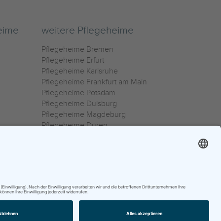
eime
weitere Pflegeheime
Pflegeheime Bremen
Pflegeheime Erfurt
Pflegeheime Karlsruhe
Pflegeheime Frankfurt am Main
Pflegeheime Potsdam
Pflegeheime Duisburg
Pflegeheime Magdeburg
Pflegeheime Düren
Pflegeheime Ulm
Pflegeheime Osnabrück
0800 800 666 0