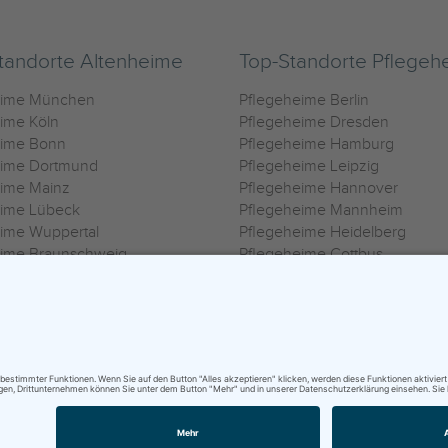
tandorte Altenheime
Top-Standorte Pflegeh
eime München
Pflegeheime Berlin
ime Köln
Pflegeheime Dresden
eime Bonn
Pflegeheime Hamburg
eime Dortmund
Pflegeheime Leipzig
eime Mainz
Pflegeheime Hannover
eime Lübeck
Pflegeheime Mannheim
ime Wuppertal
Pflegeheime Heidelberg
eime Braunschweig
Pflegeheime Cottbus
eime Oldenburg
Pflegeheime Göttingen
ime Heilbronn
Pflegeheime Kassel
ungsbedingungen
|
Impressum