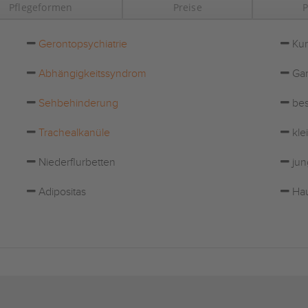
Pflegeformen
Preise
P
Gerontopsychiatrie
Kur
Abhängigkeitssyndrom
Gar
Sehbehinderung
bes
Trachealkanüle
kle
Niederflurbetten
jun
Adipositas
Hau