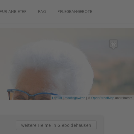
FÜR ANBIETER
FAQ
PFLEGEANGEBOTE
Leaflet
|
meetingswitch
| ©
OpenStreetMap
contributors
weitere Heime in Gieboldehausen