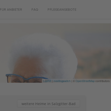
FÜR ANBIETER
FAQ
PFLEGEANGEBOTE
Leaflet
|
meetingswitch
| ©
OpenStreetMap
contributors
weitere Heime in Salzgitter-Bad