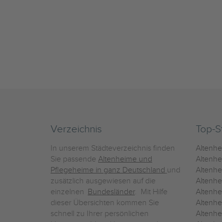
Verzeichnis
Top-S
In unserem Städteverzeichnis finden
Altenh
Sie passende
Altenheime und
Altenhe
Pflegeheime in ganz Deutschland
und
Altenh
zusätzlich ausgewiesen auf die
Altenh
einzelnen
Bundesländer
. Mit Hilfe
Altenh
dieser Übersichten kommen Sie
Altenh
schnell zu Ihrer persönlichen
Altenhe