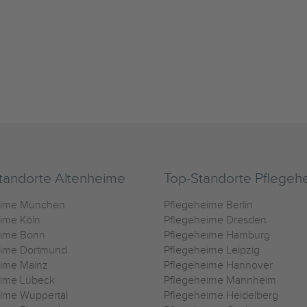
tandorte Altenheime
Top-Standorte Pflegeh
eime München
Pflegeheime Berlin
ime Köln
Pflegeheime Dresden
eime Bonn
Pflegeheime Hamburg
eime Dortmund
Pflegeheime Leipzig
eime Mainz
Pflegeheime Hannover
eime Lübeck
Pflegeheime Mannheim
ime Wuppertal
Pflegeheime Heidelberg