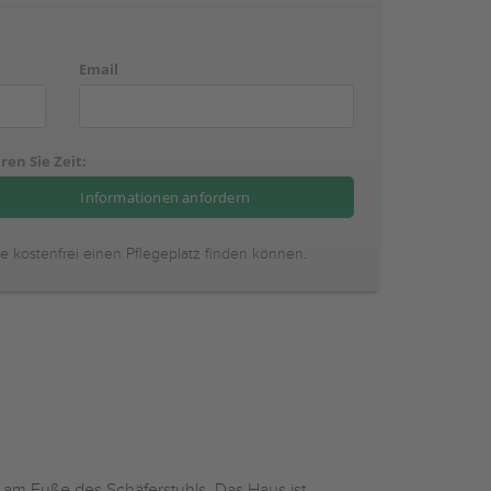
Email
ren Sie Zeit:
ie kostenfrei einen Pflegeplatz finden können.
am Fuße des Schäferstuhls. Das Haus ist