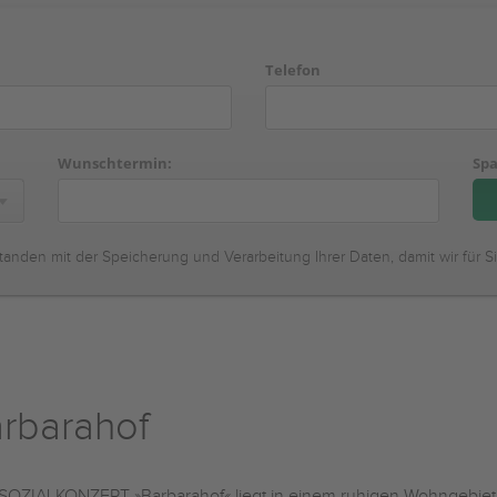
Telefon
Wunschtermin:
Spa
tanden mit der Speicherung und Verarbeitung Ihrer Daten, damit wir für S
rbarahof
SOZIALKONZEPT »Barbarahof« liegt in einem ruhigen Wohngebiet 