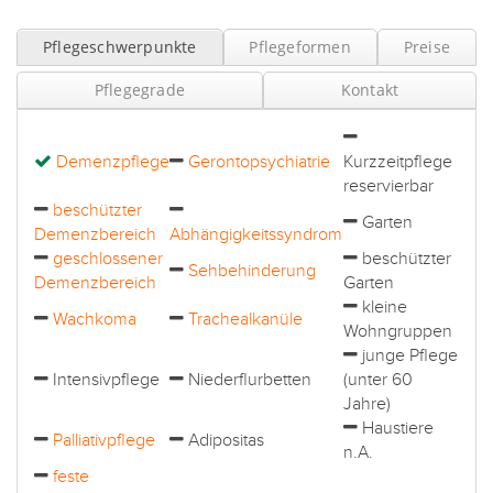
Pflegeschwerpunkte
Pflegeformen
Preise
Pflegegrade
Kontakt
Demenzpflege
Gerontopsychiatrie
Kurzzeitpflege
reservierbar
beschützter
Garten
Demenzbereich
Abhängigkeitssyndrom
geschlossener
beschützter
Sehbehinderung
Demenzbereich
Garten
kleine
Wachkoma
Trachealkanüle
Wohngruppen
junge Pflege
Intensivpflege
Niederflurbetten
(unter 60
Jahre)
Haustiere
Palliativpflege
Adipositas
n.A.
feste