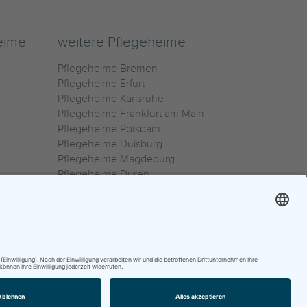
eime
weitere Pflegeheime
Pflegeheime Bremen
Pflegeheime Erfurt
Pflegeheime Karlsruhe
Pflegeheime Frankfurt am Main
Pflegeheime Potsdam
Pflegeheime Duisburg
Pflegeheime Magdeburg
Pflegeheime Düren
Pflegeheime Ulm
Pflegeheime Osnabrück
0800 800 666 0