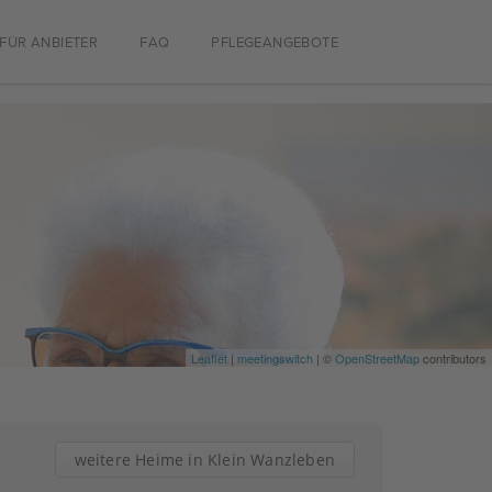
FÜR ANBIETER
FAQ
PFLEGEANGEBOTE
Leaflet
|
meetingswitch
| ©
OpenStreetMap
contributors
weitere Heime in Klein Wanzleben