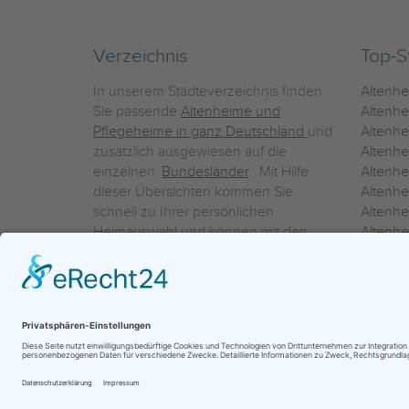
Verzeichnis
Top-S
In unserem Städteverzeichnis finden
Altenh
Sie passende
Altenheime und
Altenhe
Pflegeheime in ganz Deutschland
und
Altenh
zusätzlich ausgewiesen auf die
Altenh
einzelnen
Bundesländer
. Mit Hilfe
Altenh
dieser Übersichten kommen Sie
Altenh
schnell zu Ihrer persönlichen
Altenhe
Heimauswahl und können mit den
Altenh
Detailinformationen über die
Altenh
einzelnen Häuser Leistungsvergleiche
Altenhe
vornehmen.
Ein Service der
ProAgeMedia GmbH & Co. KG
|
Datenschutz
|
Nutz