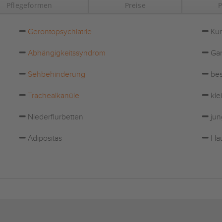
Pflegeformen
Preise
P
Gerontopsychiatrie
Kur
Abhängigkeitssyndrom
Gar
Sehbehinderung
bes
Trachealkanüle
kle
Niederflurbetten
jun
Adipositas
Hau