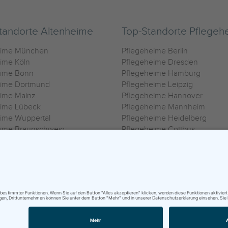
tandorte Altenheime
Top-Standorte Pflegeh
eime München
Pflegeheime Berlin
ime Köln
Pflegeheime Dresden
eime Bonn
Pflegeheime Hamburg
eime Dortmund
Pflegeheime Leipzig
eime Mainz
Pflegeheime Hannover
eime Lübeck
Pflegeheime Mannheim
ime Wuppertal
Pflegeheime Heidelberg
eime Braunschweig
Pflegeheime Cottbus
eime Oldenburg
Pflegeheime Göttingen
ime Heilbronn
Pflegeheime Kassel
ungsbedingungen
|
Impressum