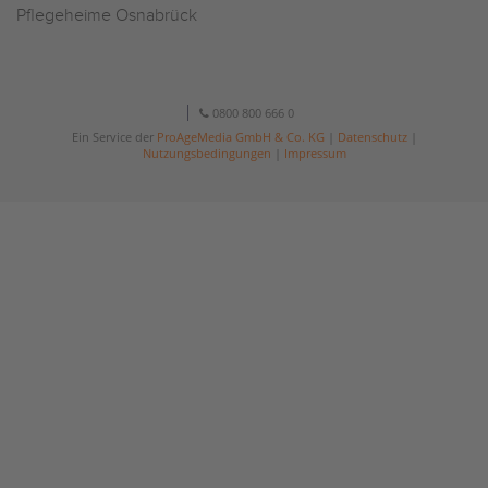
Pflegeheime Osnabrück
0800 800 666 0
Ein Service der
ProAgeMedia GmbH & Co. KG
|
Datenschutz
|
Nutzungsbedingungen
|
Impressum