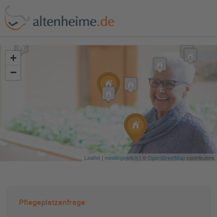
?>
+
−
Leaflet
|
meetingswitch
| ©
OpenStreetMap
contributors
Pflegeplatzanfrage