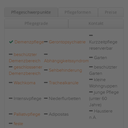
Pflegeschwerpunkte
Pflegeformen
Preise
Pflegegrade
Kontakt
Demenzpflege
Gerontopsychiatrie
Kurzzeitpflege
reservierbar
beschützter
Garten
Demenzbereich
Abhängigkeitssyndrom
geschlossener
beschützter
Sehbehinderung
Demenzbereich
Garten
kleine
Wachkoma
Trachealkanüle
Wohngruppen
junge Pflege
Intensivpflege
Niederflurbetten
(unter 60
Jahre)
Haustiere
Palliativpflege
Adipositas
n.A.
feste