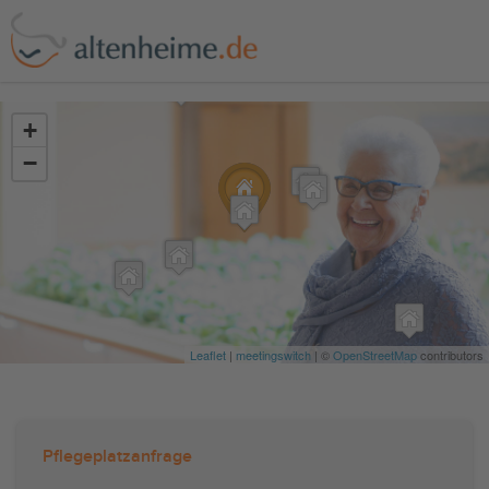
?>
+
−
Leaflet
|
meetingswitch
| ©
OpenStreetMap
contributors
Pflegeplatzanfrage