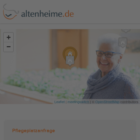
?>
+
−
Leaflet
|
meetingswitch
| ©
OpenStreetMap
contributors
Pflegeplatzanfrage