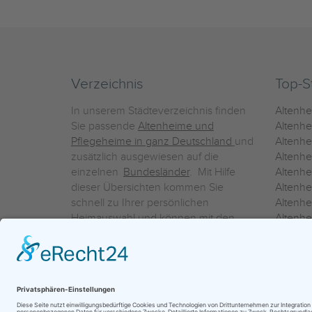
Verzeichnis
Top-S
In unserem Städteverzeichnis finden
Altenh
Sie passende
Altenheime und
Altenhe
Pflegeheime in ganz Deutschland
und
Altenh
zusätzlich ausgewiesen auf die
Altenh
einzelnen
Bundesländer
. Mit Hilfe
Altenh
dieser Übersichten kommen Sie
Altenh
schnell zu Ihrer persönlichen
Altenhe
Heimauswahl und können mit den
Altenh
Detailinformationen über die
Altenh
einzelnen Häuser Leistungsvergleiche
Altenhe
vornehmen.