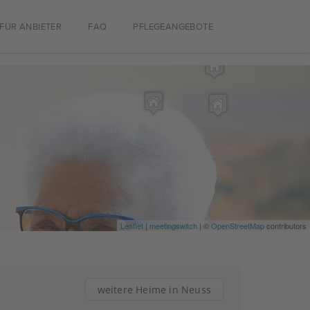
FÜR ANBIETER
FAQ
PFLEGEANGEBOTE
Leaflet
|
meetingswitch
| ©
OpenStreetMap
contributors
weitere Heime in Neuss