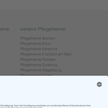
eime
weitere Pflegeheime
Pflegeheime Bremen
Pflegeheime Erfurt
Pflegeheime Karlsruhe
Pflegeheime Frankfurt am Main
Pflegeheime Potsdam
Pflegeheime Duisburg
Pflegeheime Magdeburg
Pflegeheime Düren
Pflegeheime Ulm
Pflegeheime Osnabrück