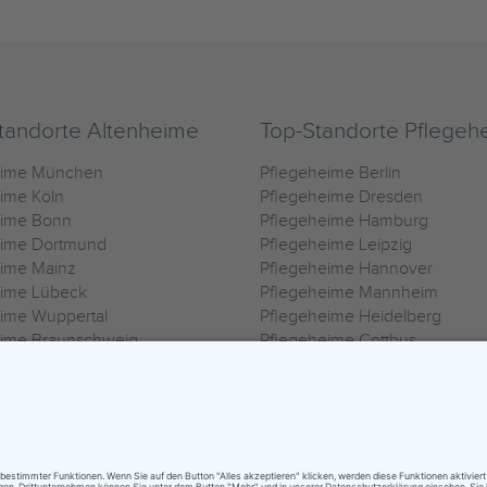
tandorte Altenheime
Top-Standorte Pflegeh
eime München
Pflegeheime Berlin
ime Köln
Pflegeheime Dresden
eime Bonn
Pflegeheime Hamburg
eime Dortmund
Pflegeheime Leipzig
eime Mainz
Pflegeheime Hannover
eime Lübeck
Pflegeheime Mannheim
ime Wuppertal
Pflegeheime Heidelberg
eime Braunschweig
Pflegeheime Cottbus
eime Oldenburg
Pflegeheime Göttingen
ime Heilbronn
Pflegeheime Kassel