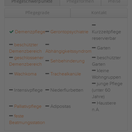
Pflegeschwerpunkte
Pflegeformen
Preise
Pflegegrade
Kontakt
Demenzpflege
Gerontopsychiatrie
Kurzzeitpflege
reservierbar
beschützter
Garten
Demenzbereich
Abhängigkeitssyndrom
geschlossener
beschützter
Sehbehinderung
Demenzbereich
Garten
kleine
Wachkoma
Trachealkanüle
Wohngruppen
junge Pflege
Intensivpflege
Niederflurbetten
(unter 60
Jahre)
Haustiere
Palliativpflege
Adipositas
n.A.
feste
Beatmungsstation