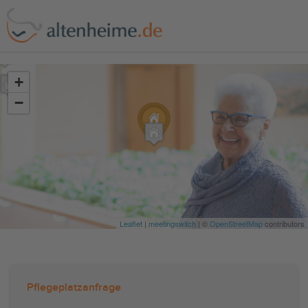
?>
+
−
Leaflet
|
meetingswitch
| ©
OpenStreetMap
contributors
Pflegeplatzanfrage