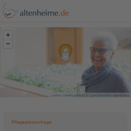
?>
+
−
Leaflet
|
meetingswitch
| ©
OpenStreetMap
contributors
Pflegeplatzanfrage