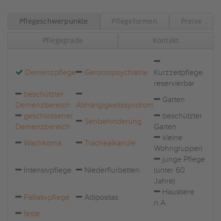
Pflegeschwerpunkte
Pflegeformen
Preise
Pflegegrade
Kontakt
Demenzpflege
Gerontopsychiatrie
Kurzzeitpflege
reservierbar
beschützter
Garten
Demenzbereich
Abhängigkeitssyndrom
geschlossener
beschützter
Sehbehinderung
Demenzbereich
Garten
kleine
Wachkoma
Trachealkanüle
Wohngruppen
junge Pflege
Intensivpflege
Niederflurbetten
(unter 60
Jahre)
Haustiere
Palliativpflege
Adipositas
n.A.
feste