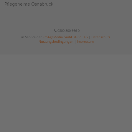
Pflegeheime Osnabrück
0800 800 666 0
Ein Service der
ProAgeMedia GmbH & Co. KG
|
Datenschutz
|
Nutzungsbedingungen
|
Impressum