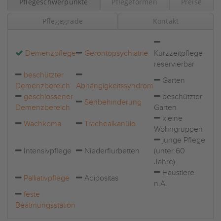
Pflegeschwerpunkte
Pflegeformen
Preise
Pflegegrade
Kontakt
Demenzpflege
Gerontopsychiatrie
Kurzzeitpflege
reservierbar
beschützter
Garten
Demenzbereich
Abhängigkeitssyndrom
geschlossener
beschützter
Sehbehinderung
Demenzbereich
Garten
kleine
Wachkoma
Trachealkanüle
Wohngruppen
junge Pflege
Intensivpflege
Niederflurbetten
(unter 60
Jahre)
Haustiere
Palliativpflege
Adipositas
n.A.
feste
Beatmungsstation