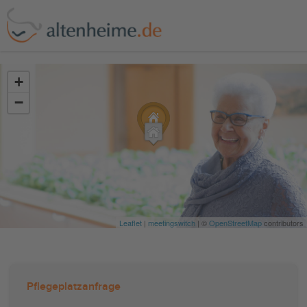
?>
+
−
Leaflet
|
meetingswitch
| ©
OpenStreetMap
contributors
Pflegeplatzanfrage