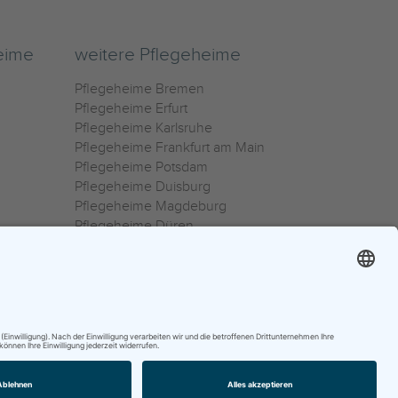
eime
weitere Pflegeheime
Pflegeheime Bremen
Pflegeheime Erfurt
Pflegeheime Karlsruhe
Pflegeheime Frankfurt am Main
Pflegeheime Potsdam
Pflegeheime Duisburg
Pflegeheime Magdeburg
Pflegeheime Düren
Pflegeheime Ulm
Pflegeheime Osnabrück
0800 800 666 0