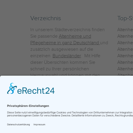
Verzeichnis
Top-S
In unserem Städteverzeichnis finden
Altenh
Sie passende
Altenheime und
Altenhe
Pflegeheime in ganz Deutschland
und
Altenh
zusätzlich ausgewiesen auf die
Altenh
einzelnen
Bundesländer
. Mit Hilfe
Altenh
dieser Übersichten kommen Sie
Altenh
schnell zu Ihrer persönlichen
Altenhe
Heimauswahl und können mit den
Altenh
Detailinformationen über die
Altenh
einzelnen Häuser Leistungsvergleiche
Altenhe
vornehmen.
Ein Service der
ProAgeMedia GmbH & Co. KG
|
Datenschutz
|
Nutz