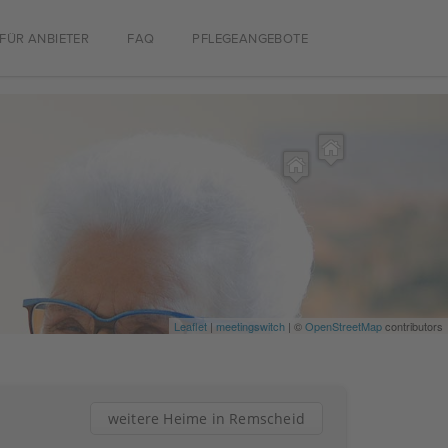
FÜR ANBIETER
FAQ
PFLEGEANGEBOTE
Leaflet
|
meetingswitch
| ©
OpenStreetMap
contributors
weitere Heime in Remscheid