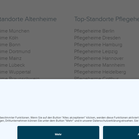
tandorte Altenheime
Top-Standorte Pflegeh
eime München
Pflegeheime Berlin
ime Köln
Pflegeheime Dresden
eime Bonn
Pflegeheime Hamburg
eime Dortmund
Pflegeheime Leipzig
eime Mainz
Pflegeheime Hannover
eime Lübeck
Pflegeheime Mannheim
ime Wuppertal
Pflegeheime Heidelberg
eime Braunschweig
Pflegeheime Cottbus
eime Oldenburg
Pflegeheime Göttingen
ime Heilbronn
Pflegeheime Kassel
ungsbedingungen
|
Impressum