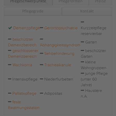
Pflegeschwerpunkte
Pflegeformen
Preise
Pflegegrade
Kontakt
Demenzpflege
Gerontopsychiatrie
Kurzzeitpflege
reservierbar
beschützter
Garten
Demenzbereich
Abhängigkeitssyndrom
geschlossener
beschützter
Sehbehinderung
Demenzbereich
Garten
kleine
Wachkoma
Trachealkanüle
Wohngruppen
junge Pflege
Intensivpflege
Niederflurbetten
(unter 60
Jahre)
Haustiere
Palliativpflege
Adipositas
n.A.
feste
Beatmungsstation