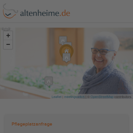
?>
+
−
Leaflet
|
meetingswitch
| ©
OpenStreetMap
contributors
Pflegeplatzanfrage