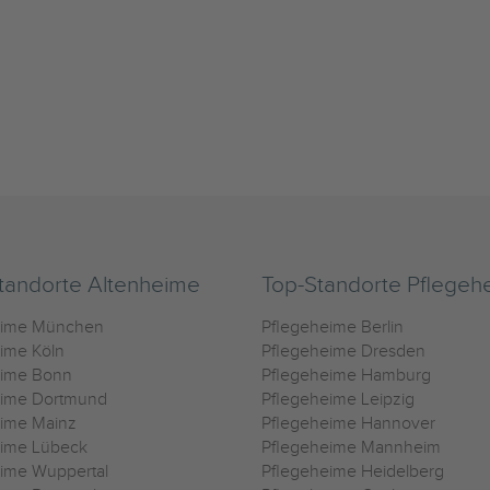
tandorte Altenheime
Top-Standorte Pflegeh
eime München
Pflegeheime Berlin
ime Köln
Pflegeheime Dresden
eime Bonn
Pflegeheime Hamburg
eime Dortmund
Pflegeheime Leipzig
eime Mainz
Pflegeheime Hannover
eime Lübeck
Pflegeheime Mannheim
ime Wuppertal
Pflegeheime Heidelberg