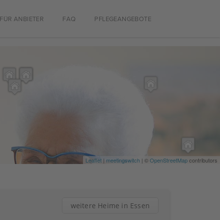
FÜR ANBIETER
FAQ
PFLEGEANGEBOTE
Leaflet
|
meetingswitch
| ©
OpenStreetMap
contributors
weitere Heime in Essen