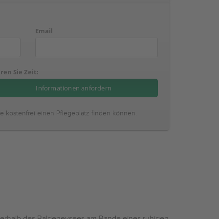
Email
ren Sie Zeit:
ie kostenfrei einen Pflegeplatz finden können.
oberhalb des Baldeneysees am Rande eines ruhigen