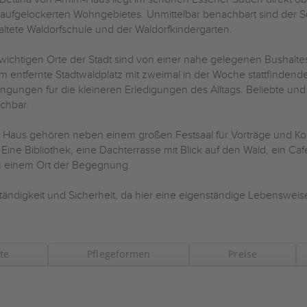
aufgelockerten Wohngebietes. Unmittelbar benachbart sind der Sc
altete Waldorfschule und der Waldorfkindergarten.
 wichtigen Orte der Stadt sind von einer nahe gelegenen Bushaltes
 entfernte Stadtwaldplatz mit zweimal in der Woche stattfindend
ngungen für die kleineren Erledigungen des Alltags. Beliebte und 
ichbar.
Haus gehören neben einem großen Festsaal für Vorträge und Kon
 Eine Bibliothek, eine Dachterrasse mit Blick auf den Wald, ein 
u einem Ort der Begegnung.
tändigkeit und Sicherheit, da hier eine eigenständige Lebensweise
te
Pflegeformen
Preise