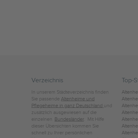
Verzeichnis
Top-S
In unserem Städteverzeichnis finden
Altenh
Sie passende
Altenheime und
Altenhe
Pflegeheime in ganz Deutschland
und
Altenh
zusätzlich ausgewiesen auf die
Altenh
einzelnen
Bundesländer
. Mit Hilfe
Altenh
dieser Übersichten kommen Sie
Altenh
schnell zu Ihrer persönlichen
Altenhe