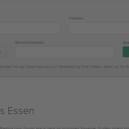
Telefon
Wunschtermin:
Spa
tanden mit der Speicherung und Verarbeitung Ihrer Daten, damit wir für S
us Essen
Bettina von Arnim-Haus liegt im schönen Essener Süden direkt 