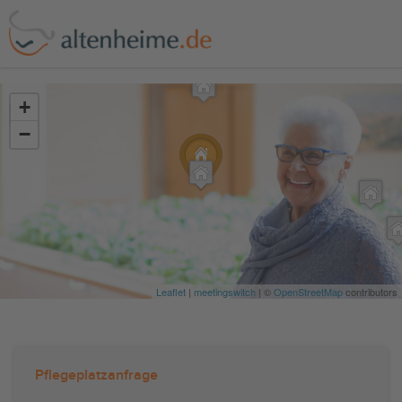
?>
+
−
Leaflet
|
meetingswitch
| ©
OpenStreetMap
contributors
Pflegeplatzanfrage