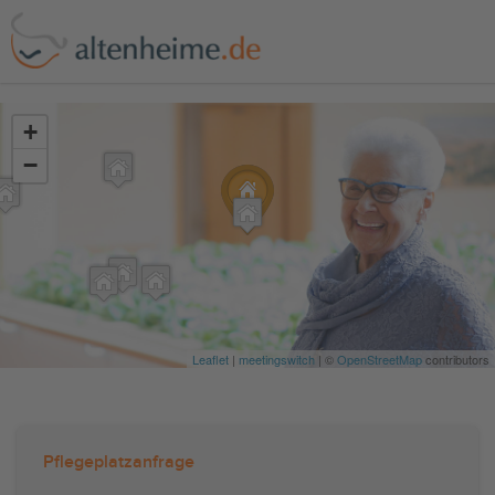
?>
+
−
Leaflet
|
meetingswitch
| ©
OpenStreetMap
contributors
Pflegeplatzanfrage