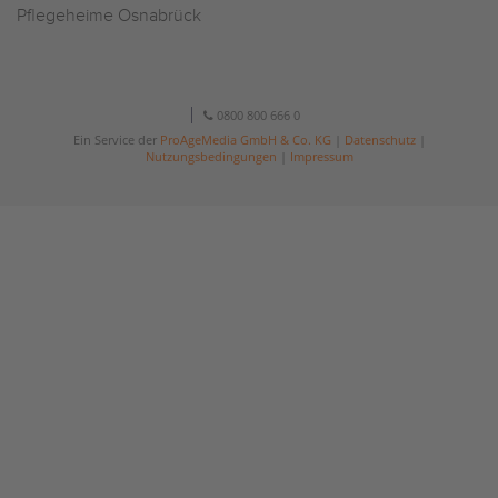
Pflegeheime Osnabrück
0800 800 666 0
Ein Service der
ProAgeMedia GmbH & Co. KG
|
Datenschutz
|
Nutzungsbedingungen
|
Impressum