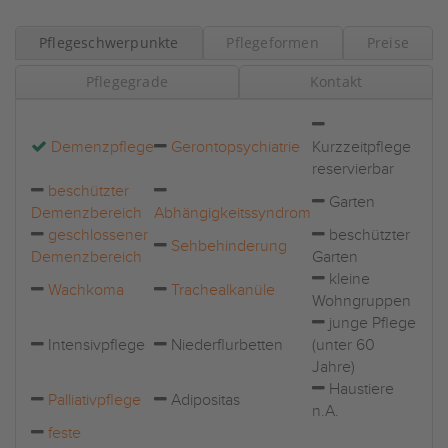
Pflegeschwerpunkte
Pflegeformen
Preise
Pflegegrade
Kontakt
Demenzpflege
Gerontopsychiatrie
Kurzzeitpflege
reservierbar
beschützter
Garten
Demenzbereich
Abhängigkeitssyndrom
geschlossener
beschützter
Sehbehinderung
Demenzbereich
Garten
kleine
Wachkoma
Trachealkanüle
Wohngruppen
junge Pflege
Intensivpflege
Niederflurbetten
(unter 60
Jahre)
Haustiere
Palliativpflege
Adipositas
n.A.
feste