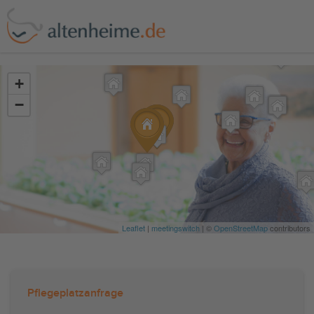
?>
+
−
Leaflet
|
meetingswitch
| ©
OpenStreetMap
contributors
Pflegeplatzanfrage