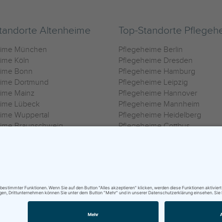
tandorte Altenheime
Top-Standorte Pflegeh
eime München
Pflegeheime Berlin
ime Köln
Pflegeheime Dresden
eime Bonn
Pflegeheime Hamburg
eime Dortmund
Pflegeheime Leipzig
eime Mainz
Pflegeheime Hannover
eime Lübeck
Pflegeheime Mannheim
ime Wuppertal
Pflegeheime Heidelberg
eime Braunschweig
Pflegeheime Cottbus
eime Oldenburg
Pflegeheime Göttingen
ime Heilbronn
Pflegeheime Kassel
ungsbedingungen
|
Impressum