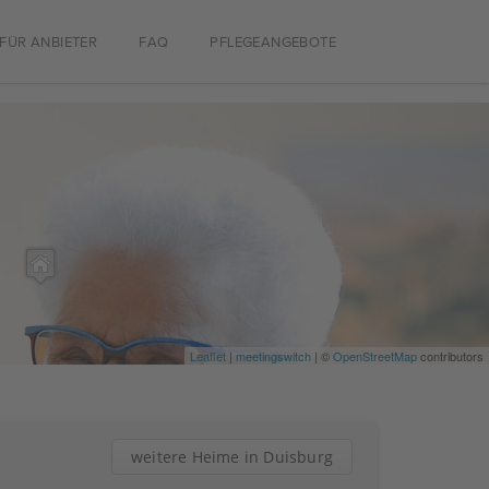
FÜR ANBIETER
FAQ
PFLEGEANGEBOTE
Leaflet
|
meetingswitch
| ©
OpenStreetMap
contributors
weitere Heime in Duisburg