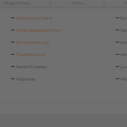
Pflegeformen
Preise
P
Gerontopsychiatrie
Kur
Abhängigkeitssyndrom
Gar
Sehbehinderung
bes
Trachealkanüle
kle
Niederflurbetten
jun
Adipositas
Hau