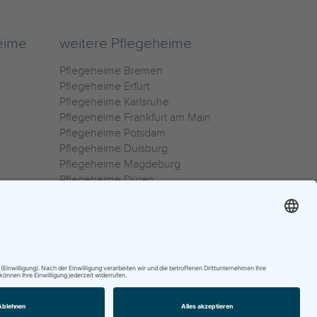
eime
weitere Pflegeheime
Pflegeheime Bremen
Pflegeheime Erfurt
Pflegeheime Karlsruhe
Pflegeheime Frankfurt am Main
Pflegeheime Potsdam
Pflegeheime Duisburg
Pflegeheime Magdeburg
Pflegeheime Düren
Pflegeheime Ulm
Pflegeheime Osnabrück
0800 800 666 0