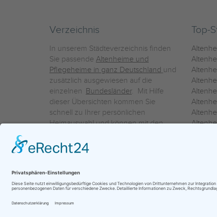
Verzeichnis
Top-S
In unserem Städteverzeichnis finden
Altenh
Sie passende
Altenheime und
Altenhe
Pflegeheime in ganz Deutschland
und
Altenh
zusätzlich ausgewiesen auf die
Altenh
einzelnen
Bundesländer
. Mit Hilfe
Altenh
dieser Übersichten kommen Sie
Altenh
schnell zu Ihrer persönlichen
Altenhe
Heimauswahl und können mit den
Altenh
Detailinformationen über die
Altenh
einzelnen Häuser Leistungsvergleiche
Altenhe
vornehmen.
Ein Service der
ProAgeMedia GmbH & Co. KG
|
Datenschutz
|
Nutz