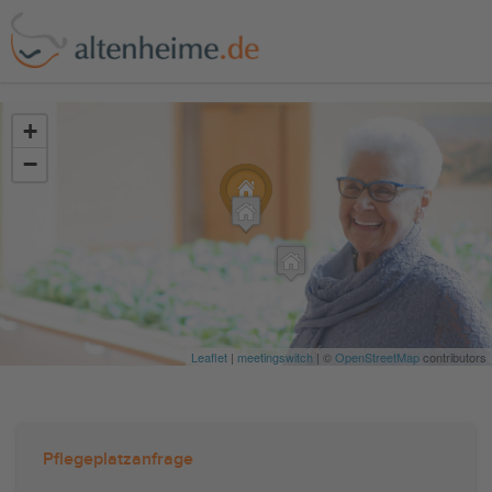
?>
+
−
Leaflet
|
meetingswitch
| ©
OpenStreetMap
contributors
Pflegeplatzanfrage