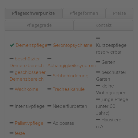
Pflegeschwerpunkte
Pflegeformen
Preise
Pflegegrade
Kontakt
Demenzpflege
Gerontopsychiatrie
Kurzzeitpflege
reservierbar
beschützter
Garten
Demenzbereich
Abhängigkeitssyndrom
geschlossener
beschützter
Sehbehinderung
Demenzbereich
Garten
kleine
Wachkoma
Trachealkanüle
Wohngruppen
junge Pflege
Intensivpflege
Niederflurbetten
(unter 60
Jahre)
Haustiere
Palliativpflege
Adipositas
n.A.
feste