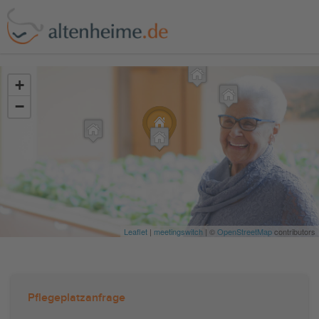
?>
+
−
Leaflet
|
meetingswitch
| ©
OpenStreetMap
contributors
Pflegeplatzanfrage