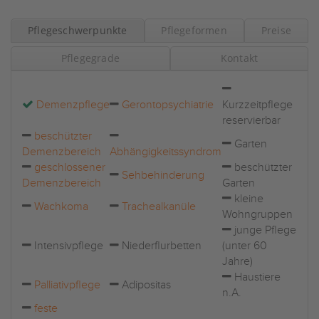
Pflegeschwerpunkte
Pflegeformen
Preise
Pflegegrade
Kontakt
Demenzpflege
Gerontopsychiatrie
Kurzzeitpflege
reservierbar
beschützter
Garten
Demenzbereich
Abhängigkeitssyndrom
geschlossener
beschützter
Sehbehinderung
Demenzbereich
Garten
kleine
Wachkoma
Trachealkanüle
Wohngruppen
junge Pflege
Intensivpflege
Niederflurbetten
(unter 60
Jahre)
Haustiere
Palliativpflege
Adipositas
n.A.
feste