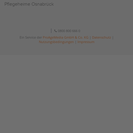
Pflegeheime Osnabrück
0800 800 666 0
Ein Service der
ProAgeMedia GmbH & Co. KG
|
Datenschutz
|
Nutzungsbedingungen
|
Impressum