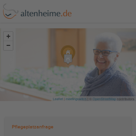
?>
+
−
Leaflet
|
meetingswitch
| ©
OpenStreetMap
contributors
Pflegeplatzanfrage