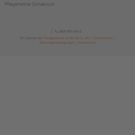
Pflegeheime Osnabrück
0800 800 666 0
Ein Service der
ProAgeMedia GmbH & Co. KG
|
Datenschutz
|
Nutzungsbedingungen
|
Impressum