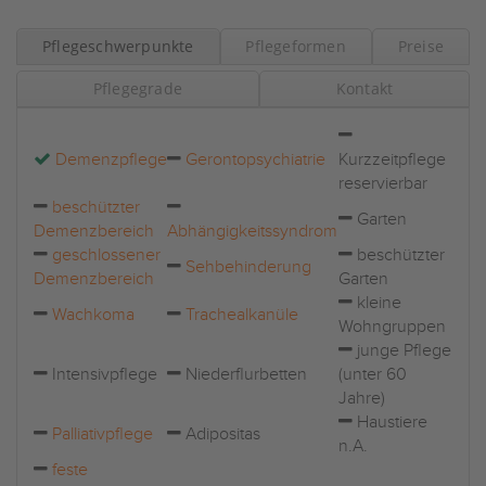
Pflegeschwerpunkte
Pflegeformen
Preise
Pflegegrade
Kontakt
Demenzpflege
Gerontopsychiatrie
Kurzzeitpflege
reservierbar
beschützter
Garten
Demenzbereich
Abhängigkeitssyndrom
geschlossener
beschützter
Sehbehinderung
Demenzbereich
Garten
kleine
Wachkoma
Trachealkanüle
Wohngruppen
junge Pflege
Intensivpflege
Niederflurbetten
(unter 60
Jahre)
Haustiere
Palliativpflege
Adipositas
n.A.
feste