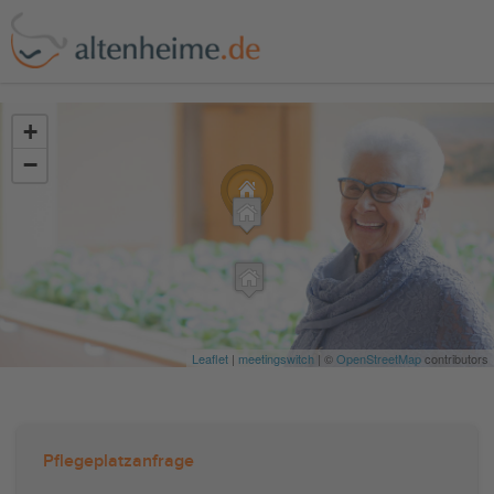
?>
+
−
Leaflet
|
meetingswitch
| ©
OpenStreetMap
contributors
Pflegeplatzanfrage