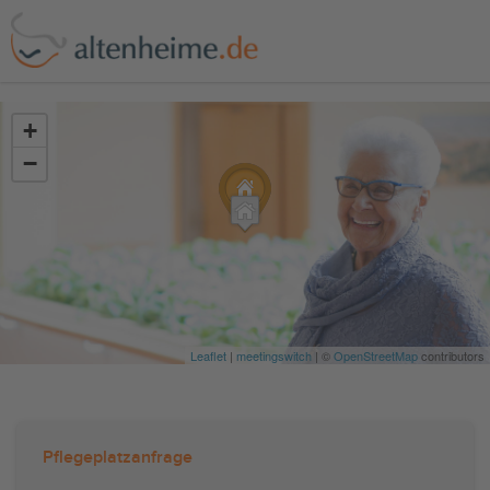
?>
+
−
Leaflet
|
meetingswitch
| ©
OpenStreetMap
contributors
Pflegeplatzanfrage