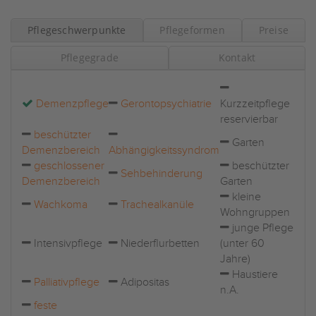
Pflegeschwerpunkte
Pflegeformen
Preise
Pflegegrade
Kontakt
Demenzpflege
Gerontopsychiatrie
Kurzzeitpflege
reservierbar
beschützter
Garten
Demenzbereich
Abhängigkeitssyndrom
geschlossener
beschützter
Sehbehinderung
Demenzbereich
Garten
kleine
Wachkoma
Trachealkanüle
Wohngruppen
junge Pflege
Intensivpflege
Niederflurbetten
(unter 60
Jahre)
Haustiere
Palliativpflege
Adipositas
n.A.
feste