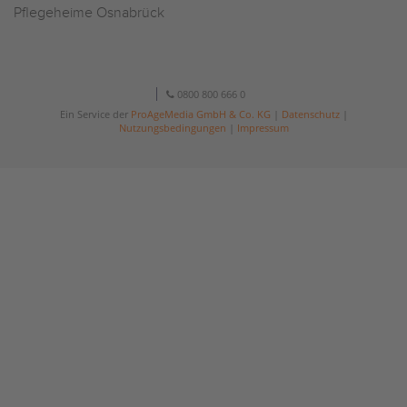
Pflegeheime Osnabrück
0800 800 666 0
Ein Service der
ProAgeMedia GmbH & Co. KG
|
Datenschutz
|
Nutzungsbedingungen
|
Impressum