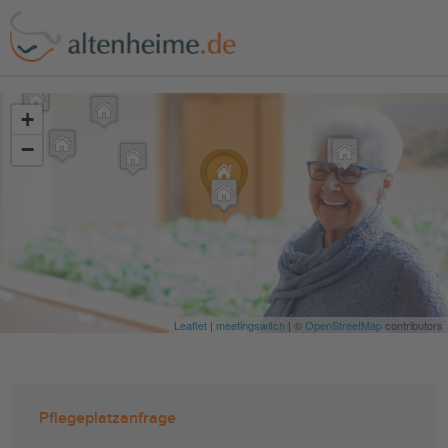
?>
+
−
Leaflet
|
meetingswitch
| ©
OpenStreetMap
contributors
Pflegeplatzanfrage