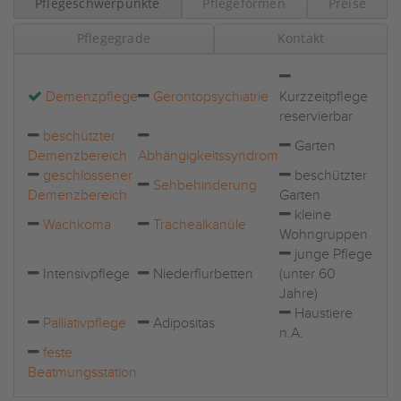
Pflegeschwerpunkte
Pflegeformen
Preise
Pflegegrade
Kontakt
Demenzpflege
Gerontopsychiatrie
Kurzzeitpflege
reservierbar
beschützter
Garten
Demenzbereich
Abhängigkeitssyndrom
geschlossener
beschützter
Sehbehinderung
Demenzbereich
Garten
kleine
Wachkoma
Trachealkanüle
Wohngruppen
junge Pflege
Intensivpflege
Niederflurbetten
(unter 60
Jahre)
Haustiere
Palliativpflege
Adipositas
n.A.
feste
Beatmungsstation