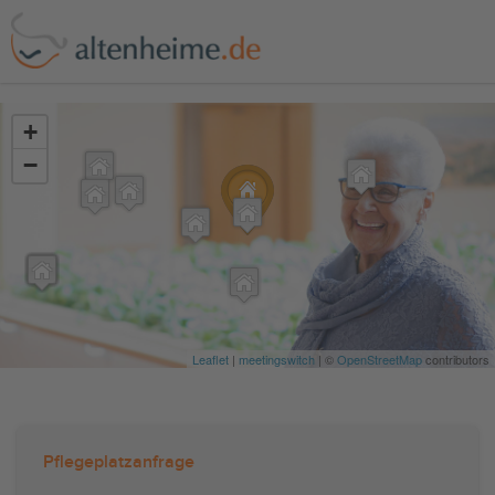
?>
+
−
Leaflet
|
meetingswitch
| ©
OpenStreetMap
contributors
Pflegeplatzanfrage