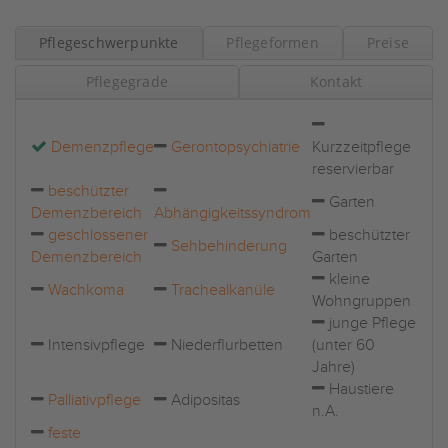
Pflegeschwerpunkte
Pflegeformen
Preise
Pflegegrade
Kontakt
Demenzpflege
Gerontopsychiatrie
Kurzzeitpflege
reservierbar
beschützter
Garten
Demenzbereich
Abhängigkeitssyndrom
geschlossener
beschützter
Sehbehinderung
Demenzbereich
Garten
kleine
Wachkoma
Trachealkanüle
Wohngruppen
junge Pflege
Intensivpflege
Niederflurbetten
(unter 60
Jahre)
Haustiere
Palliativpflege
Adipositas
n.A.
feste