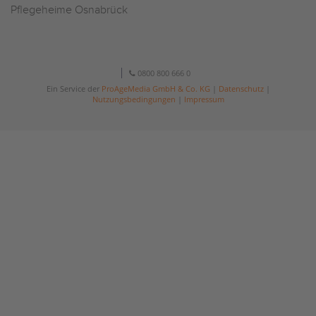
Pflegeheime Osnabrück
0800 800 666 0
Ein Service der
ProAgeMedia GmbH & Co. KG
|
Datenschutz
|
Nutzungsbedingungen
|
Impressum