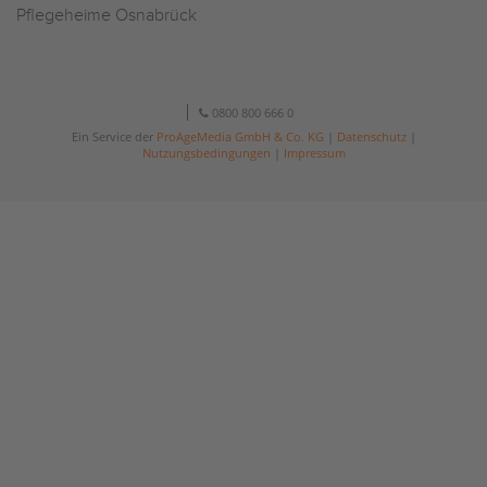
Pflegeheime Osnabrück
0800 800 666 0
Ein Service der
ProAgeMedia GmbH & Co. KG
|
Datenschutz
|
Nutzungsbedingungen
|
Impressum