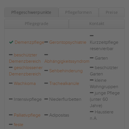
Pflegeschwerpunkte
Pflegeformen
Preise
Pflegegrade
Kontakt
Demenzpflege
Gerontopsychiatrie
Kurzzeitpflege
reservierbar
beschützter
Garten
Demenzbereich
Abhängigkeitssyndrom
geschlossener
beschützter
Sehbehinderung
Demenzbereich
Garten
kleine
Wachkoma
Trachealkanüle
Wohngruppen
junge Pflege
Intensivpflege
Niederflurbetten
(unter 60
Jahre)
Haustiere
Palliativpflege
Adipositas
n.A.
feste