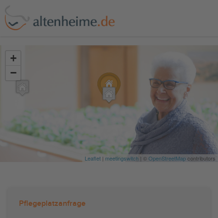
?>
+
−
Leaflet
|
meetingswitch
| ©
OpenStreetMap
contributors
Pflegeplatzanfrage