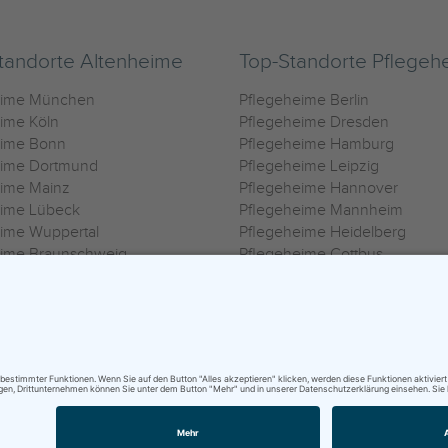
tandorte Altenheime
Top-Standorte Pflegeh
eime München
Pflegeheime Berlin
ime Köln
Pflegeheime Dresden
eime Bonn
Pflegeheime Hamburg
eime Dortmund
Pflegeheime Leipzig
eime Mainz
Pflegeheime Hannover
eime Lübeck
Pflegeheime Mannheim
ime Wuppertal
Pflegeheime Heidelberg
eime Braunschweig
Pflegeheime Cottbus
eime Oldenburg
Pflegeheime Göttingen
ime Heilbronn
Pflegeheime Kassel
ungsbedingungen
|
Impressum