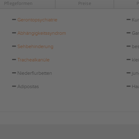
Pflegeformen
Preise
P
Gerontopsychiatrie
Kur
Abhängigkeitssyndrom
Gar
Sehbehinderung
bes
Trachealkanüle
kle
Niederflurbetten
jun
Adipositas
Hau