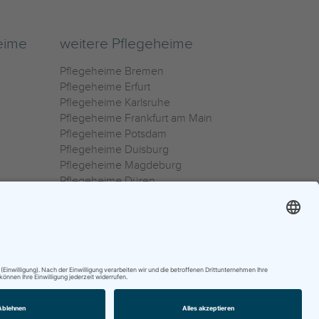
eime
weitere Pflegeheime
Pflegeheime Bremen
Pflegeheime Erfurt
Pflegeheime Karlsruhe
Pflegeheime Frankfurt am Main
Pflegeheime Potsdam
Pflegeheime Duisburg
Pflegeheime Magdeburg
Pflegeheime Düren
Pflegeheime Ulm
Pflegeheime Osnabrück
0800 800 666 0