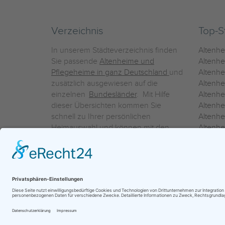
Verzeichnis
Top-S
In unserem Städteverzeichnis finden
Altenh
Sie passende
Altenheime und
Altenhe
Pflegeheime in ganz Deutschland
und
Altenh
zusätzlich ausgewiesen auf die
Altenh
einzelnen
Bundesländer
. Mit Hilfe
Altenh
dieser Übersichten kommen Sie
Altenh
schnell zu Ihrer persönlichen
Altenhe
Heimauswahl und können mit den
Altenh
Detailinformationen über die
Altenh
einzelnen Häuser Leistungsvergleiche
Altenhe
vornehmen.
Ein Service der
ProAgeMedia GmbH & Co. KG
|
Datenschutz
|
Nutz