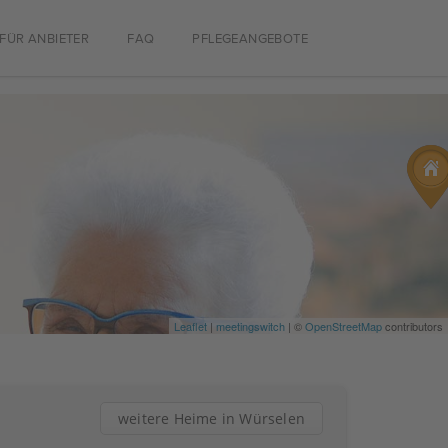
FÜR ANBIETER
FAQ
PFLEGEANGEBOTE
Leaflet
|
meetingswitch
| ©
OpenStreetMap
contributors
weitere Heime in Würselen