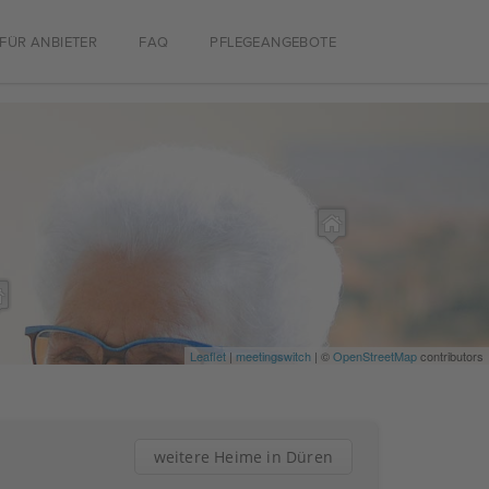
FÜR ANBIETER
FAQ
PFLEGEANGEBOTE
Leaflet
|
meetingswitch
| ©
OpenStreetMap
contributors
weitere Heime in Düren