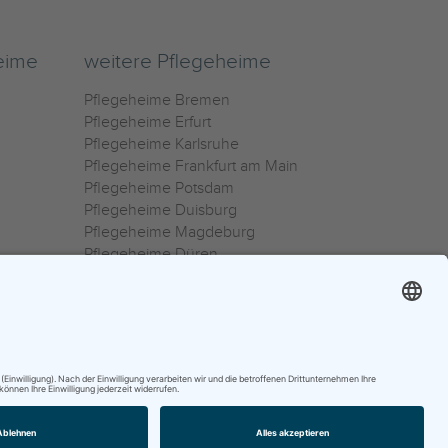
eime
weitere Pflegeheime
Pflegeheime Bremen
Pflegeheime Erfurt
Pflegeheime Karlsruhe
Pflegeheime Frankfurt am Main
Pflegeheime Potsdam
Pflegeheime Duisburg
Pflegeheime Magdeburg
Pflegeheime Düren
Pflegeheime Ulm
Pflegeheime Osnabrück
0800 800 666 0