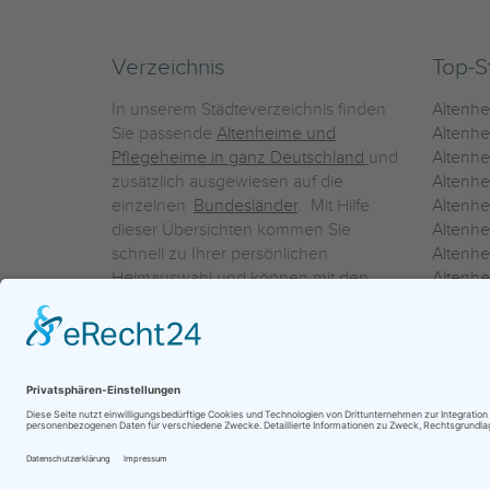
Verzeichnis
Top-S
In unserem Städteverzeichnis finden
Altenh
Sie passende
Altenheime und
Altenhe
Pflegeheime in ganz Deutschland
und
Altenh
zusätzlich ausgewiesen auf die
Altenh
einzelnen
Bundesländer
. Mit Hilfe
Altenh
dieser Übersichten kommen Sie
Altenh
schnell zu Ihrer persönlichen
Altenhe
Heimauswahl und können mit den
Altenh
Detailinformationen über die
Altenh
einzelnen Häuser Leistungsvergleiche
Altenhe
vornehmen.
Ein Service der
ProAgeMedia GmbH & Co. KG
|
Datenschutz
|
Nutz