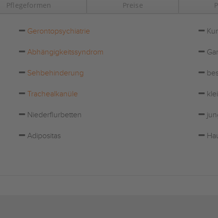
Pflegeformen
Preise
P
Gerontopsychiatrie
Kur
Abhängigkeitssyndrom
Gar
Sehbehinderung
bes
Trachealkanüle
kle
Niederflurbetten
jun
Adipositas
Hau