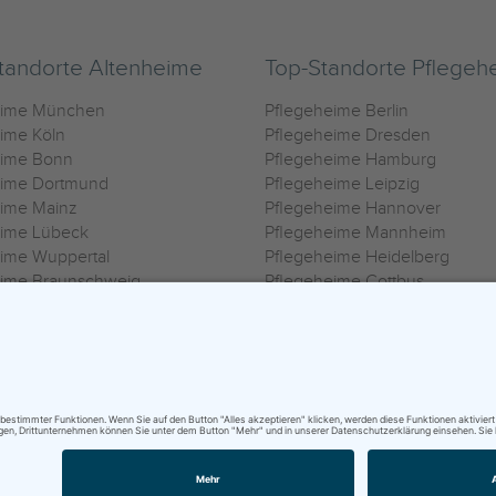
tandorte Altenheime
Top-Standorte Pflegeh
eime München
Pflegeheime Berlin
ime Köln
Pflegeheime Dresden
eime Bonn
Pflegeheime Hamburg
eime Dortmund
Pflegeheime Leipzig
eime Mainz
Pflegeheime Hannover
eime Lübeck
Pflegeheime Mannheim
ime Wuppertal
Pflegeheime Heidelberg
eime Braunschweig
Pflegeheime Cottbus
eime Oldenburg
Pflegeheime Göttingen
ime Heilbronn
Pflegeheime Kassel
ungsbedingungen
|
Impressum