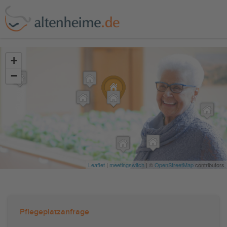
?>
+
−
Leaflet
|
meetingswitch
| ©
OpenStreetMap
contributors
Pflegeplatzanfrage