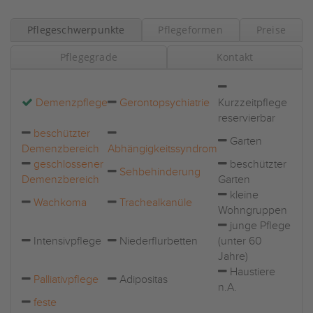
Pflegeschwerpunkte
Pflegeformen
Preise
Pflegegrade
Kontakt
Demenzpflege
Gerontopsychiatrie
Kurzzeitpflege
reservierbar
beschützter
Garten
Demenzbereich
Abhängigkeitssyndrom
geschlossener
beschützter
Sehbehinderung
Demenzbereich
Garten
kleine
Wachkoma
Trachealkanüle
Wohngruppen
junge Pflege
Intensivpflege
Niederflurbetten
(unter 60
Jahre)
Haustiere
Palliativpflege
Adipositas
n.A.
feste