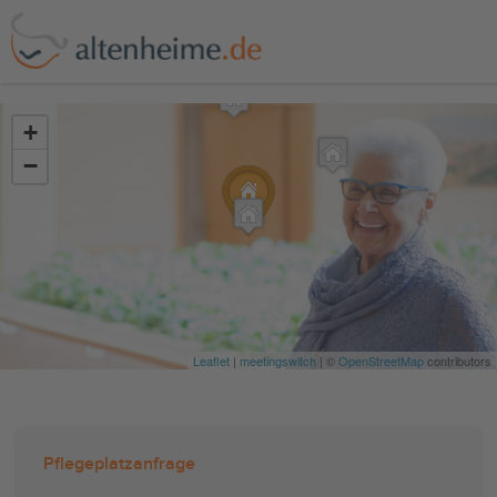
?>
+
−
Leaflet
|
meetingswitch
| ©
OpenStreetMap
contributors
Pflegeplatzanfrage