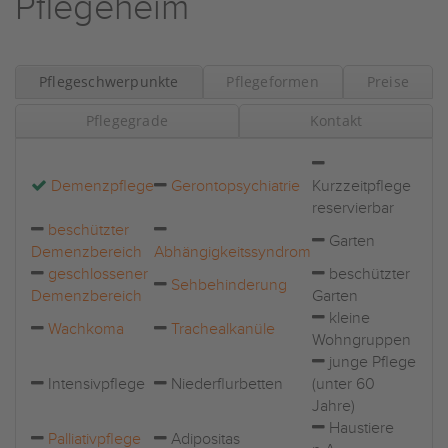
Pflegeheim
Pflegeschwerpunkte
Pflegeformen
Preise
Pflegegrade
Kontakt
Demenzpflege
Gerontopsychiatrie
Kurzzeitpflege
reservierbar
beschützter
Garten
Demenzbereich
Abhängigkeitssyndrom
geschlossener
beschützter
Sehbehinderung
Demenzbereich
Garten
kleine
Wachkoma
Trachealkanüle
Wohngruppen
junge Pflege
Intensivpflege
Niederflurbetten
(unter 60
Jahre)
Haustiere
Palliativpflege
Adipositas