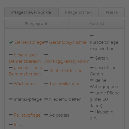
Pflegeschwerpunkte
Pflegeformen
Preise
Pflegegrade
Kontakt
Demenzpflege
Gerontopsychiatrie
Kurzzeitpflege
reservierbar
beschützter
Garten
Demenzbereich
Abhängigkeitssyndrom
geschlossener
beschützter
Sehbehinderung
Demenzbereich
Garten
kleine
Wachkoma
Trachealkanüle
Wohngruppen
junge Pflege
Intensivpflege
Niederflurbetten
(unter 60
Jahre)
Haustiere
Palliativpflege
Adipositas
n.A.
feste