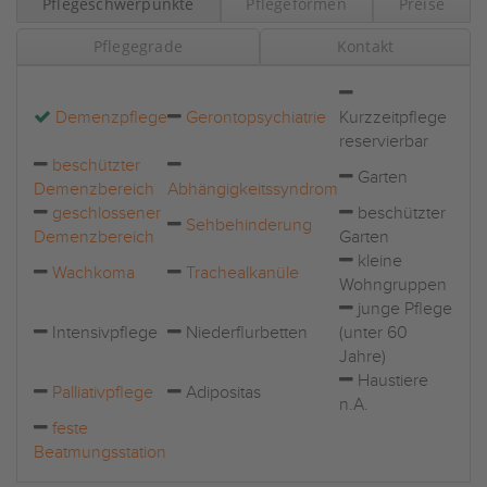
Pflegeschwerpunkte
Pflegeformen
Preise
Pflegegrade
Kontakt
Demenzpflege
Gerontopsychiatrie
Kurzzeitpflege
reservierbar
beschützter
Garten
Demenzbereich
Abhängigkeitssyndrom
geschlossener
beschützter
Sehbehinderung
Demenzbereich
Garten
kleine
Wachkoma
Trachealkanüle
Wohngruppen
junge Pflege
Intensivpflege
Niederflurbetten
(unter 60
Jahre)
Haustiere
Palliativpflege
Adipositas
n.A.
feste
Beatmungsstation