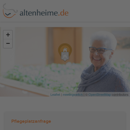
?>
+
−
Leaflet
|
meetingswitch
| ©
OpenStreetMap
contributors
Pflegeplatzanfrage