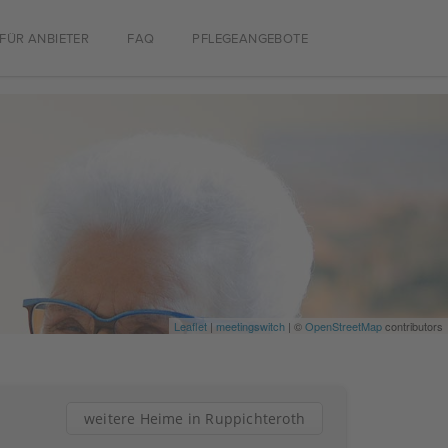
FÜR ANBIETER
FAQ
PFLEGEANGEBOTE
Leaflet
|
meetingswitch
| ©
OpenStreetMap
contributors
weitere Heime in Ruppichteroth