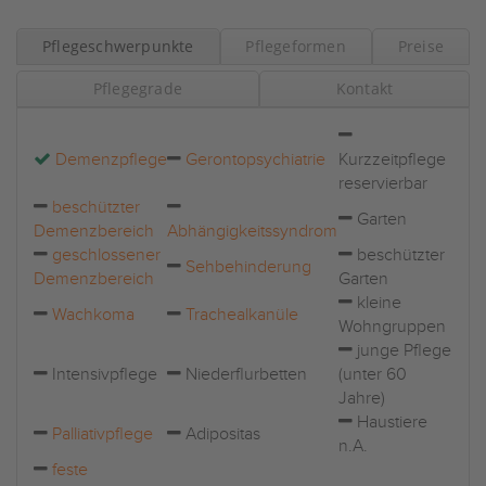
Pflegeschwerpunkte
Pflegeformen
Preise
Pflegegrade
Kontakt
Demenzpflege
Gerontopsychiatrie
Kurzzeitpflege
reservierbar
beschützter
Garten
Demenzbereich
Abhängigkeitssyndrom
geschlossener
beschützter
Sehbehinderung
Demenzbereich
Garten
kleine
Wachkoma
Trachealkanüle
Wohngruppen
junge Pflege
Intensivpflege
Niederflurbetten
(unter 60
Jahre)
Haustiere
Palliativpflege
Adipositas
n.A.
feste