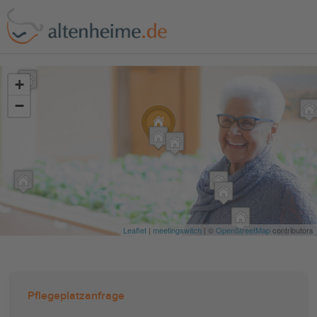
?>
+
−
Leaflet
|
meetingswitch
| ©
OpenStreetMap
contributors
Pflegeplatzanfrage