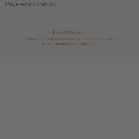
Pflegeheime Osnabrück
0800 800 666 0
Ein Service der
ProAgeMedia GmbH & Co. KG
|
Datenschutz
|
Nutzungsbedingungen
|
Impressum