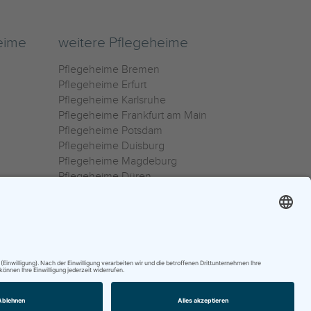
eime
weitere Pflegeheime
Pflegeheime Bremen
Pflegeheime Erfurt
Pflegeheime Karlsruhe
Pflegeheime Frankfurt am Main
Pflegeheime Potsdam
Pflegeheime Duisburg
Pflegeheime Magdeburg
Pflegeheime Düren
Pflegeheime Ulm
Pflegeheime Osnabrück
0800 800 666 0