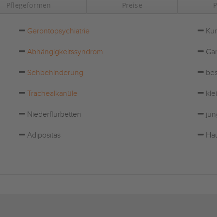
Pflegeformen
Preise
P
Gerontopsychiatrie
Kur
Abhängigkeitssyndrom
Gar
Sehbehinderung
bes
Trachealkanüle
kle
Niederflurbetten
jun
Adipositas
Hau