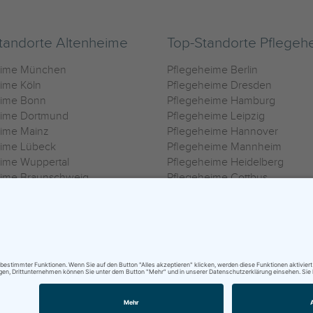
tandorte Altenheime
Top-Standorte Pflegeh
eime München
Pflegeheime Berlin
ime Köln
Pflegeheime Dresden
eime Bonn
Pflegeheime Hamburg
eime Dortmund
Pflegeheime Leipzig
eime Mainz
Pflegeheime Hannover
eime Lübeck
Pflegeheime Mannheim
ime Wuppertal
Pflegeheime Heidelberg
eime Braunschweig
Pflegeheime Cottbus
eime Oldenburg
Pflegeheime Göttingen
ime Heilbronn
Pflegeheime Kassel
ungsbedingungen
|
Impressum