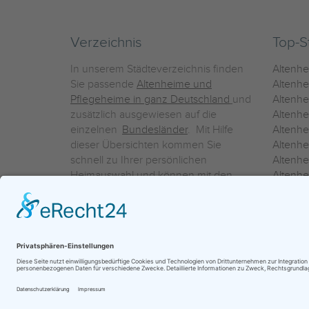
Verzeichnis
Top-S
In unserem Städteverzeichnis finden
Altenh
Sie passende
Altenheime und
Altenhe
Pflegeheime in ganz Deutschland
und
Altenh
zusätzlich ausgewiesen auf die
Altenh
einzelnen
Bundesländer
. Mit Hilfe
Altenh
dieser Übersichten kommen Sie
Altenh
schnell zu Ihrer persönlichen
Altenhe
Heimauswahl und können mit den
Altenh
Detailinformationen über die
Altenh
einzelnen Häuser Leistungsvergleiche
Altenhe
vornehmen.
Ein Service der
ProAgeMedia GmbH & Co. KG
|
Datenschutz
|
Nutz