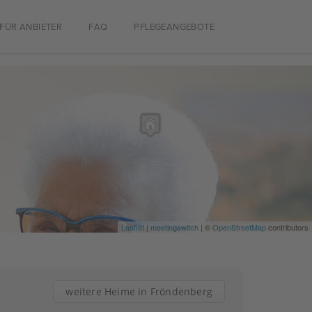
FÜR ANBIETER
FAQ
PFLEGEANGEBOTE
Leaflet
|
meetingswitch
| ©
OpenStreetMap
contributors
weitere Heime in Fröndenberg