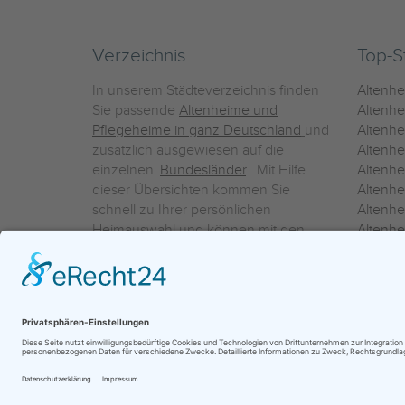
Verzeichnis
Top-S
In unserem Städteverzeichnis finden
Altenh
Sie passende
Altenheime und
Altenhe
Pflegeheime in ganz Deutschland
und
Altenh
zusätzlich ausgewiesen auf die
Altenh
einzelnen
Bundesländer
. Mit Hilfe
Altenh
dieser Übersichten kommen Sie
Altenh
schnell zu Ihrer persönlichen
Altenhe
Heimauswahl und können mit den
Altenh
Detailinformationen über die
Altenh
einzelnen Häuser Leistungsvergleiche
Altenhe
vornehmen.
Ein Service der
ProAgeMedia GmbH & Co. KG
|
Datenschutz
|
Nutz