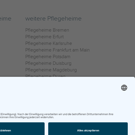
eime
weitere Pflegeheime
Pflegeheime Bremen
Pflegeheime Erfurt
Pflegeheime Karlsruhe
Pflegeheime Frankfurt am Main
Pflegeheime Potsdam
Pflegeheime Duisburg
Pflegeheime Magdeburg
Pflegeheime Düren
Pflegeheime Ulm
Pflegeheime Osnabrück
0800 800 666 0