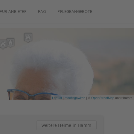
FÜR ANBIETER
FAQ
PFLEGEANGEBOTE
Leaflet
|
meetingswitch
| ©
OpenStreetMap
contributors
weitere Heime in Hamm