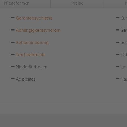
Pflegeformen
Preise
P
Gerontopsychiatrie
Kur
Abhängigkeitssyndrom
Gar
Sehbehinderung
bes
Trachealkanüle
kle
Niederflurbetten
jun
Adipositas
Hau