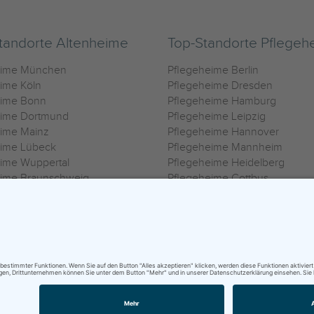
tandorte Altenheime
Top-Standorte Pflegeh
eime München
Pflegeheime Berlin
ime Köln
Pflegeheime Dresden
eime Bonn
Pflegeheime Hamburg
eime Dortmund
Pflegeheime Leipzig
eime Mainz
Pflegeheime Hannover
eime Lübeck
Pflegeheime Mannheim
ime Wuppertal
Pflegeheime Heidelberg
eime Braunschweig
Pflegeheime Cottbus
eime Oldenburg
Pflegeheime Göttingen
ime Heilbronn
Pflegeheime Kassel
ungsbedingungen
|
Impressum