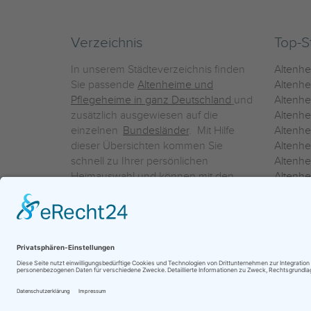
Verzeichnis
Top-S
In unserem Städteverzeichnis finden
Altenh
Sie passende
Altenheime und
Altenhe
Pflegeheime in ganz Deutschland
und
Altenh
zusätzlich ausgewiesen auf die
Altenh
einzelnen
Bundesländer
. Mit Hilfe
Altenh
dieser Übersichten kommen Sie
Altenh
schnell zu Ihrer persönlichen
Altenhe
Heimauswahl und können mit den
Altenh
Detailinformationen über die
Altenh
einzelnen Häuser Leistungsvergleiche
Altenhe
vornehmen.
Ein Service der
ProAgeMedia GmbH & Co. KG
|
Datenschutz
|
Nutz