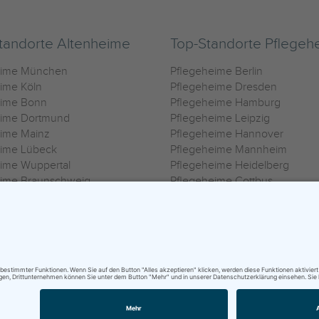
tandorte Altenheime
Top-Standorte Pflegeh
eime München
Pflegeheime Berlin
ime Köln
Pflegeheime Dresden
eime Bonn
Pflegeheime Hamburg
eime Dortmund
Pflegeheime Leipzig
eime Mainz
Pflegeheime Hannover
eime Lübeck
Pflegeheime Mannheim
ime Wuppertal
Pflegeheime Heidelberg
eime Braunschweig
Pflegeheime Cottbus
eime Oldenburg
Pflegeheime Göttingen
ime Heilbronn
Pflegeheime Kassel
ungsbedingungen
|
Impressum