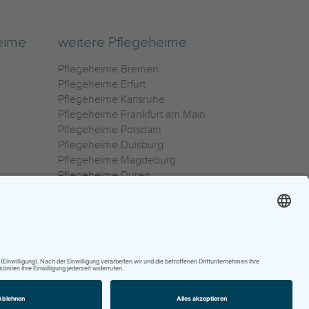
eime
weitere Pflegeheime
Pflegeheime Bremen
Pflegeheime Erfurt
Pflegeheime Karlsruhe
Pflegeheime Frankfurt am Main
Pflegeheime Potsdam
Pflegeheime Duisburg
Pflegeheime Magdeburg
Pflegeheime Düren
Pflegeheime Ulm
Pflegeheime Osnabrück
0800 800 666 0