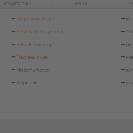
Pflegeformen
Preise
P
Gerontopsychiatrie
Kur
Abhängigkeitssyndrom
Gar
Sehbehinderung
bes
Trachealkanüle
kle
Niederflurbetten
jun
Adipositas
Hau