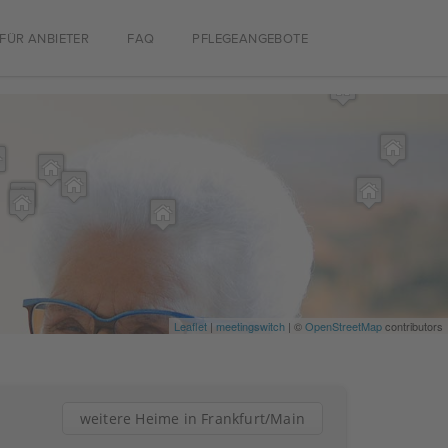
FÜR ANBIETER
FAQ
PFLEGEANGEBOTE
Leaflet
|
meetingswitch
| ©
OpenStreetMap
contributors
weitere Heime in Frankfurt/Main