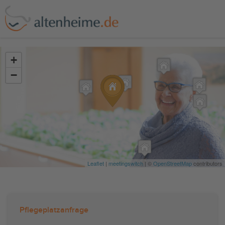
?>
+
−
Leaflet
|
meetingswitch
| ©
OpenStreetMap
contributors
Pflegeplatzanfrage