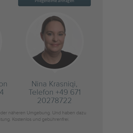
Pflegeheime anfragen
fon
Nina Krasniqi,
4
Telefon +49 671
20278722
 der näheren Umgebung. Und haben dazu
htung. Kostenlos und gebührenfrei.