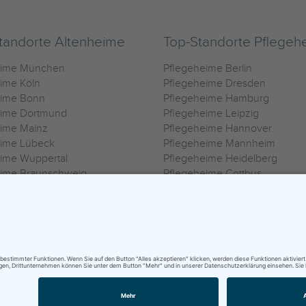
tandorte Altenheime
Top-Standorte Pflegeh
eime München
Pflegeheime Berlin
ime Köln
Pflegeheime Dresden
eime Bonn
Pflegeheime Hamburg
eime Dortmund
Pflegeheime Leipzig
eime Mainz
Pflegeheime Hannover
eime Lübeck
Pflegeheime Mannheim
ime Wuppertal
Pflegeheime Heidelberg
eime Braunschweig
Pflegeheime Cottbus
eime Oldenburg
Pflegeheime Göttingen
ime Heilbronn
Pflegeheime Kassel
ungsbedingungen
|
Impressum