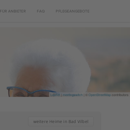
FÜR ANBIETER
FAQ
PFLEGEANGEBOTE
Leaflet
|
meetingswitch
| ©
OpenStreetMap
contributors
weitere Heime in Bad Vilbel