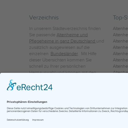
Verzeichnis
Top-S
In unserem Städteverzeichnis finden
Altenh
Sie passende
Altenheime und
Altenhe
Pflegeheime in ganz Deutschland
und
Altenh
zusätzlich ausgewiesen auf die
Altenh
einzelnen
Bundesländer
. Mit Hilfe
Altenh
dieser Übersichten kommen Sie
Altenh
schnell zu Ihrer persönlichen
Altenhe
Heimauswahl und können mit den
Altenh
Detailinformationen über die
Altenh
einzelnen Häuser Leistungsvergleiche
Altenhe
vornehmen.
Ein Service der
ProAgeMedia GmbH & Co. KG
|
Datenschutz
|
Nutz