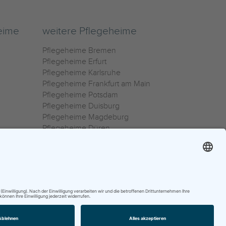
eime
weitere Pflegeheime
Pflegeheime Bremen
Pflegeheime Erfurt
Pflegeheime Karlsruhe
Pflegeheime Frankfurt am Main
Pflegeheime Potsdam
Pflegeheime Duisburg
Pflegeheime Magdeburg
Pflegeheime Düren
Pflegeheime Ulm
Pflegeheime Osnabrück
0800 800 666 0