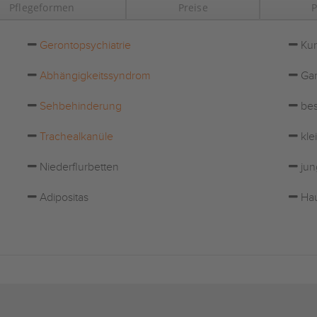
Pflegeformen
Preise
P
Gerontopsychiatrie
Kur
Abhängigkeitssyndrom
Gar
Sehbehinderung
bes
Trachealkanüle
kle
Niederflurbetten
jun
Adipositas
Hau