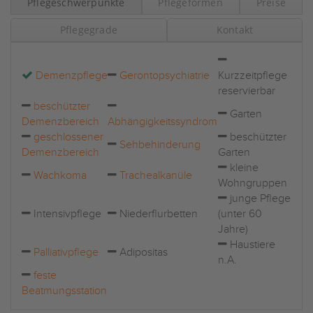
Pflegeschwerpunkte
Pflegeformen
Preise
Pflegegrade
Kontakt
Demenzpflege
Gerontopsychiatrie
Kurzzeitpflege
reservierbar
beschützter
Garten
Demenzbereich
Abhängigkeitssyndrom
geschlossener
beschützter
Sehbehinderung
Demenzbereich
Garten
kleine
Wachkoma
Trachealkanüle
Wohngruppen
junge Pflege
Intensivpflege
Niederflurbetten
(unter 60
Jahre)
Haustiere
Palliativpflege
Adipositas
n.A.
feste
Beatmungsstation