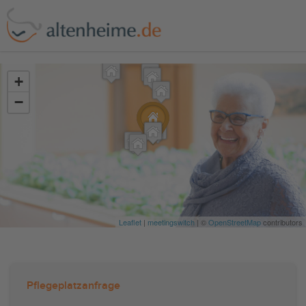
?>
+
−
Leaflet
|
meetingswitch
| ©
OpenStreetMap
contributors
Pflegeplatzanfrage