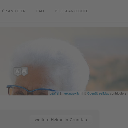
FÜR ANBIETER
FAQ
PFLEGEANGEBOTE
Leaflet
|
meetingswitch
| ©
OpenStreetMap
contributors
weitere Heime in Gründau