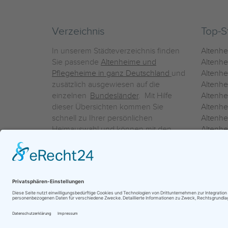
Verzeichnis
Top-S
In unserem Städteverzeichnis finden
Altenh
Sie passende
Altenheime und
Altenhe
Pflegeheime in ganz Deutschland
und
Altenh
zusätzlich ausgewiesen auf die
Altenh
einzelnen
Bundesländer
. Mit Hilfe
Altenh
dieser Übersichten kommen Sie
Altenh
schnell zu Ihrer persönlichen
Altenhe
Heimauswahl und können mit den
Altenh
Detailinformationen über die
Altenh
einzelnen Häuser Leistungsvergleiche
Altenhe
vornehmen.
Ein Service der
ProAgeMedia GmbH & Co. KG
|
Datenschutz
|
Nutz