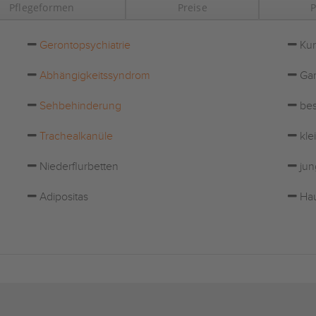
Pflegeformen
Preise
P
Gerontopsychiatrie
Kur
Abhängigkeitssyndrom
Gar
Sehbehinderung
bes
Trachealkanüle
kle
Niederflurbetten
jun
Adipositas
Hau