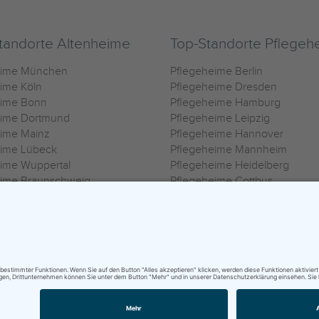
tandorte Altenheime
Top-Standorte Pflegeh
eime München
Pflegeheime Berlin
ime Köln
Pflegeheime Dresden
eime Bonn
Pflegeheime Hamburg
eime Dortmund
Pflegeheime Leipzig
eime Mainz
Pflegeheime Hannover
eime Lübeck
Pflegeheime Mannheim
ime Wuppertal
Pflegeheime Heidelberg
eime Braunschweig
Pflegeheime Cottbus
eime Oldenburg
Pflegeheime Göttingen
ime Heilbronn
Pflegeheime Kassel
ungsbedingungen
|
Impressum