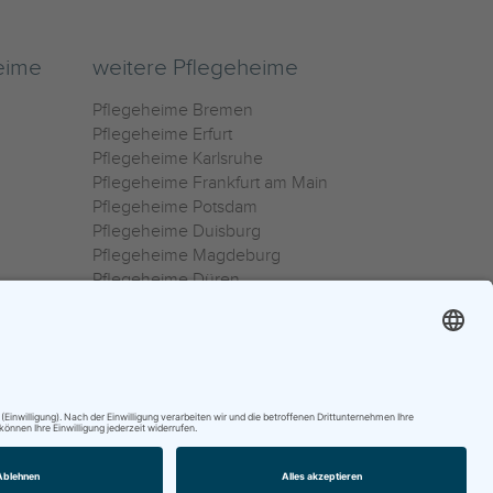
eime
weitere Pflegeheime
Pflegeheime Bremen
Pflegeheime Erfurt
Pflegeheime Karlsruhe
Pflegeheime Frankfurt am Main
Pflegeheime Potsdam
Pflegeheime Duisburg
Pflegeheime Magdeburg
Pflegeheime Düren
Pflegeheime Ulm
Pflegeheime Osnabrück
0800 800 666 0